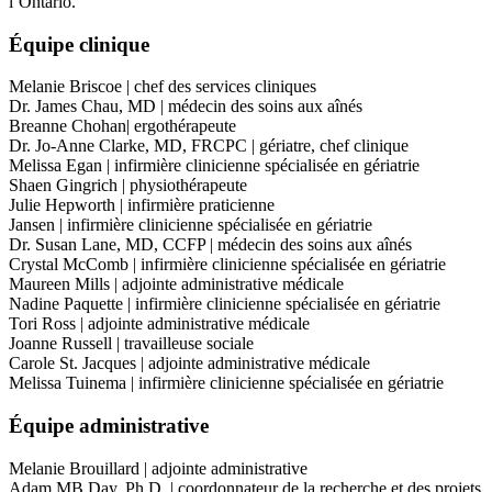
l’Ontario.
Équipe clinique
Melanie Briscoe | chef des services cliniques
Dr. James Chau, MD | médecin des soins aux aînés
Breanne Chohan| ergothérapeute
Dr. Jo-Anne Clarke, MD, FRCPC | gériatre, chef clinique
Melissa Egan | infirmière clinicienne spécialisée en gériatrie
Shaen Gingrich | physiothérapeute
Julie Hepworth | infirmière praticienne
Jansen | infirmière clinicienne spécialisée en gériatrie
Dr. Susan Lane, MD, CCFP | médecin des soins aux aînés
Crystal McComb | infirmière clinicienne spécialisée en gériatrie
Maureen Mills | adjointe administrative médicale
Nadine Paquette | infirmière clinicienne spécialisée en gériatrie
Tori Ross | adjointe administrative médicale
Joanne Russell | travailleuse sociale
Carole St. Jacques | adjointe administrative médicale
Melissa Tuinema | infirmière clinicienne spécialisée en gériatrie
Équipe administrative
Melanie Brouillard | adjointe administrative
Adam MB Day, Ph.D. | coordonnateur de la recherche et des projets