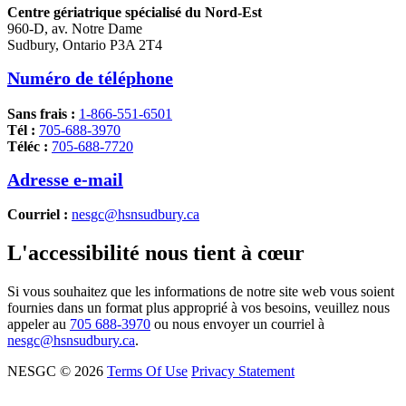
Centre gériatrique spécialisé du Nord-Est
960-D, av. Notre Dame
Sudbury, Ontario P3A 2T4
Numéro de téléphone
Sans frais :
1-866-551-6501
Tél :
705-688-3970
Téléc :
705-688-7720
Adresse e-mail
Courriel :
nesgc@hsnsudbury.ca
L'accessibilité nous tient à cœur
Si vous souhaitez que les informations de notre site web vous soient
fournies dans un format plus approprié à vos besoins, veuillez nous
appeler au
705 688-3970
ou nous envoyer un courriel à
nesgc@hsnsudbury.ca
.
NESGC © 2026
Terms Of Use
Privacy Statement