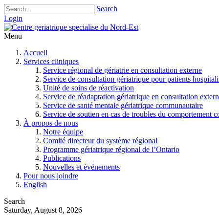
Search
Login
Menu
Accueil
Services cliniques
Service régional de gériatrie en consultation externe
Service de consultation gériatrique pour patients hospitali
Unité de soins de réactivation
Service de réadaptation gériatrique en consultation exter
Service de santé mentale gériatrique communautaire
Service de soutien en cas de troubles du comportement 
À propos de nous
Notre équipe
Comité directeur du système régional
Programme gériatrique régional de l’Ontario
Publications
Nouvelles et événements
Pour nous joindre
English
Search
Saturday, August 8, 2026